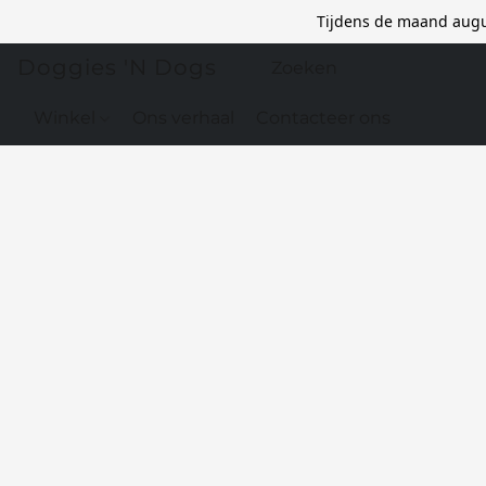
Tijdens de maand augu
Doggies 'N Dogs
Winkel
Ons verhaal
Contacteer ons