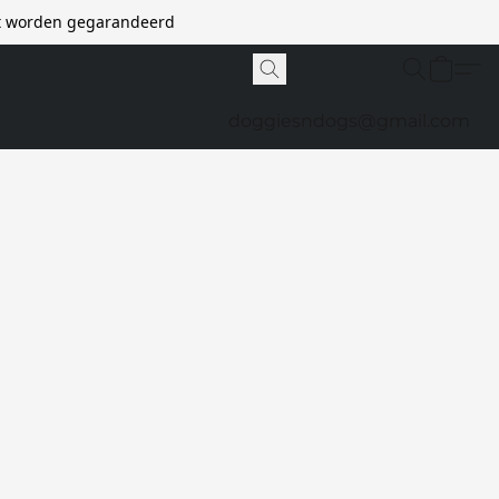
et worden gegarandeerd
doggiesndogs@gmail.com