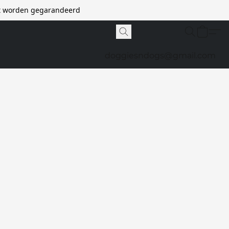
et worden gegarandeerd
doggiesndogs@gmail.com