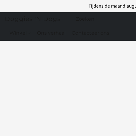
Tijdens de maand augu
Doggies 'N Dogs
Winkel
Ons verhaal
Contacteer ons