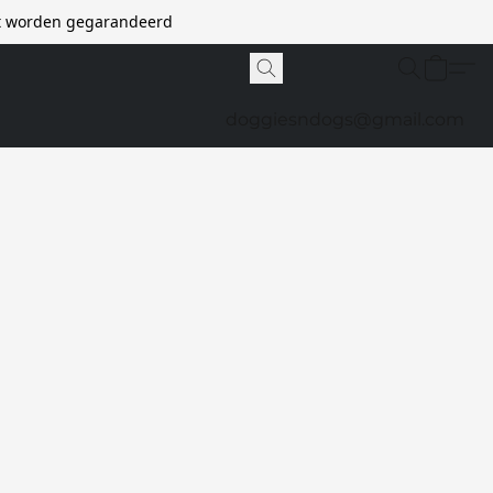
et worden gegarandeerd
doggiesndogs@gmail.com