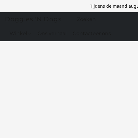
Tijdens de maand augu
Doggies 'N Dogs
Winkel
Ons verhaal
Contacteer ons