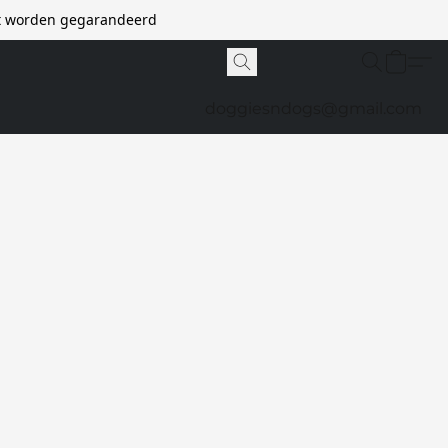
et worden gegarandeerd
doggiesndogs@gmail.com