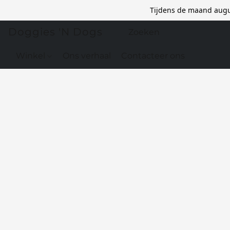
Tijdens de maand augu
Doggies 'N Dogs
Winkel
Ons verhaal
Contacteer ons