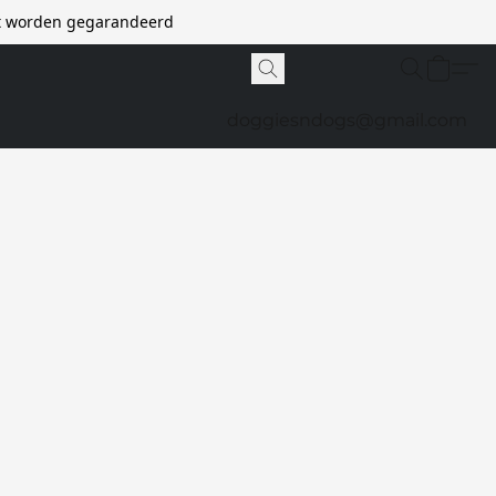
et worden gegarandeerd
doggiesndogs@gmail.com