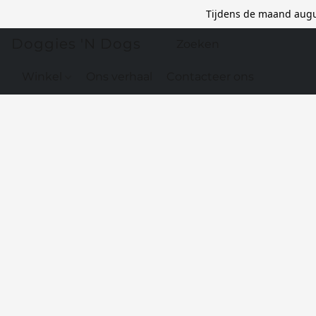
Tijdens de maand augu
Doggies 'N Dogs
Winkel
Ons verhaal
Contacteer ons